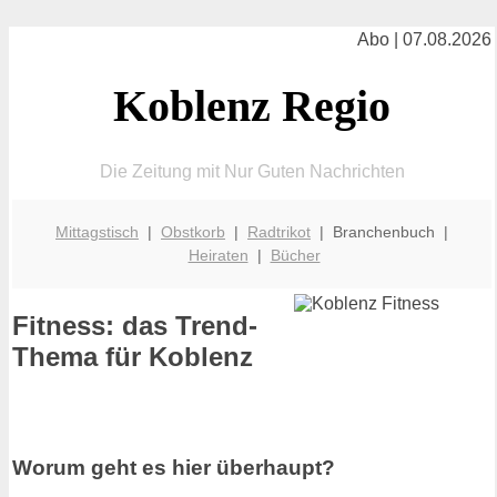
Abo | 07.08.2026
Koblenz Regio
Die Zeitung mit Nur Guten Nachrichten
Mittagstisch
|
Obstkorb
|
Radtrikot
| Branchenbuch |
Heiraten
|
Bücher
Fitness: das Trend-
Thema für Koblenz
Worum geht es hier überhaupt?